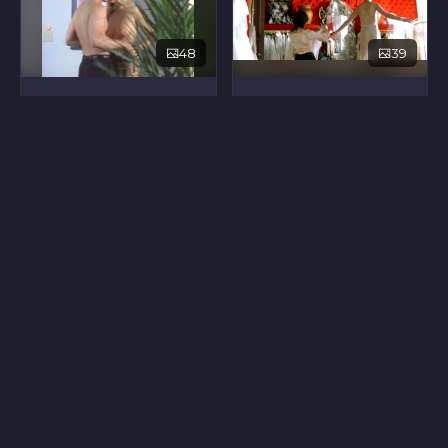
48
39
Мелисса Энн Мур
Марианна Деникур
12
9
Мишель Сиу
Сандра Эльсфорт
7
44