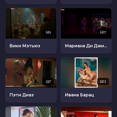
9
17
Вики Мэтьюз
Мариана Ди Джироламо
7
13
Пэти Диаз
Ивана Барац