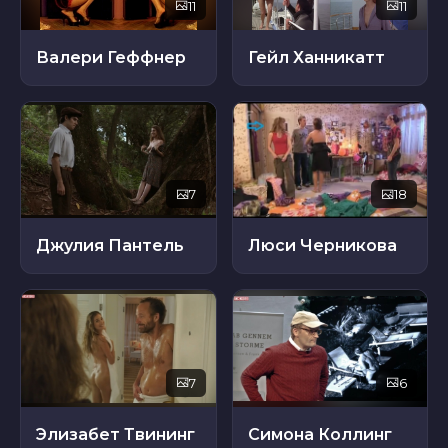
11
11
Валери Геффнер
Гейл Ханникатт
7
18
Джулия Пантель
Люси Черникова
7
6
Элизабет Твининг
Симона Коллинг