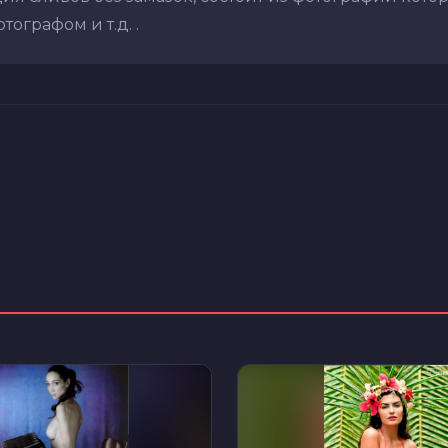
ографом и т.д. .