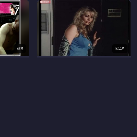
6
48
Маргрит Эвелин Ньютон
6
24