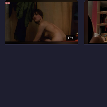
9
Натя Брункхорст
Мими Ма
11