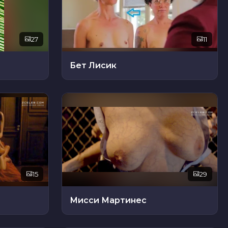
27
11
Бет Лисик
15
29
Мисси Мартинес