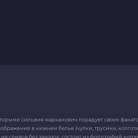
оторыми сильвия марканович порадует своих фанато
ображения в нижнем белье (чулки, трусики, колготки,
ия сливов без замазок, состоит из фотографий кото