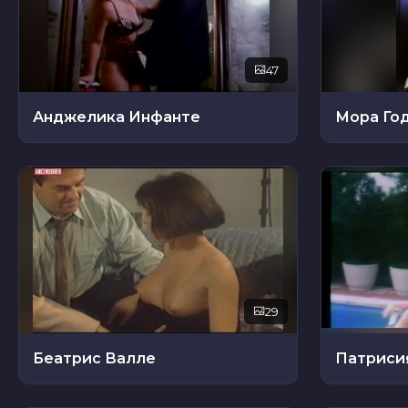
47
Анджелика Инфанте
Мора Го
29
Беатрис Валле
Патриси