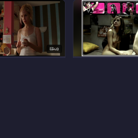
48
йклс
Хоана Лопес
7