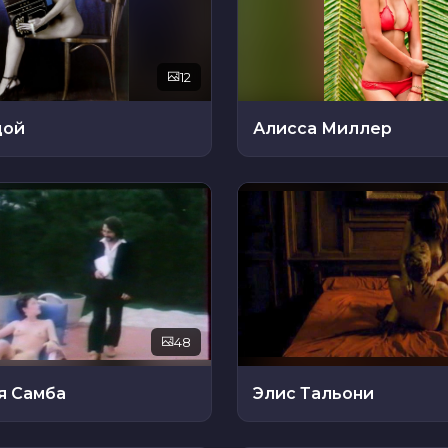
12
дой
Алисса Миллер
48
я Самба
Элис Тальони