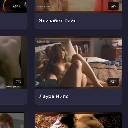
48
7
Элизабет Райс
7
3
Лаура Нилс