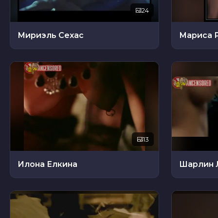
24
Мириэль Сехас
Мариса 
13
Илона Елкина
Шарлин 