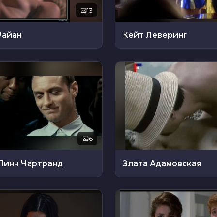
13
Райан
Кейт Леверинг
6
Линн Чартранд
Злата Адамовская