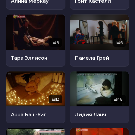
Алина Меркау
Грит Кастелл
8
6
Тара Эллисон
Памела Грей
12
48
Анна Баш-Уиг
Лидия Ланч