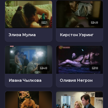
21
48
Элиза Мулиа
Кирстон Уэринг
48
18
Ивана Чылкова
Оливия Негрон