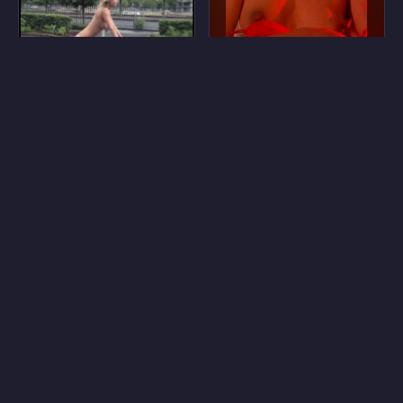
11
9
Сара Джин Андервуд
Глениз Брэтуэйт
25
10
Вивиан Барч
Катаржина Хшановская
34
48