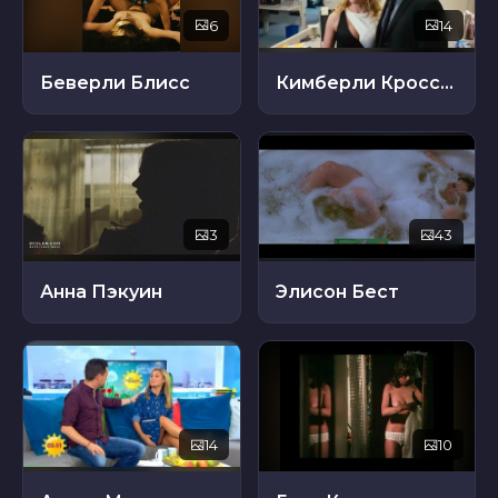
6
14
Беверли Блисс
Кимберли Кроссман
3
43
Анна Пэкуин
Элисон Бест
14
10