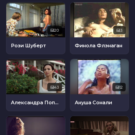
20
3
Рози Шуберт
Финола Флэнаган
43
12
Александра Поплавская
Ануша Сонали