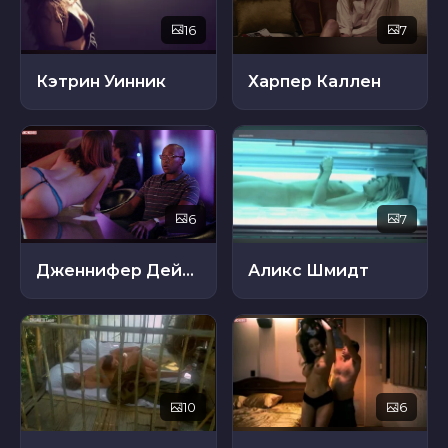
16
7
Кэтрин Уинник
Харпер Каллен
6
7
Дженнифер Дейли
Аликс Шмидт
10
6