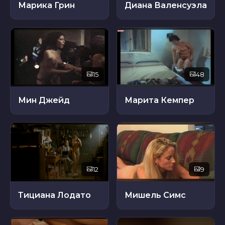
Марика Грин
Диана Валенсуэла
15
48
Мин Джейд
Марита Кемпер
12
9
Тициана Лодато
Мишель Симс