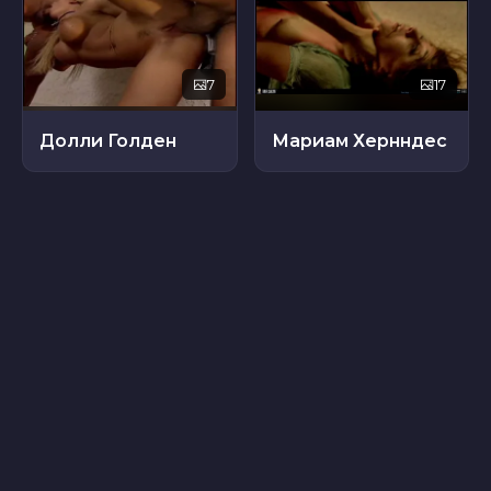
7
17
Долли Голден
Мариам Хернндес
8
11
Кэтрин Брукс
Анджела Уайт