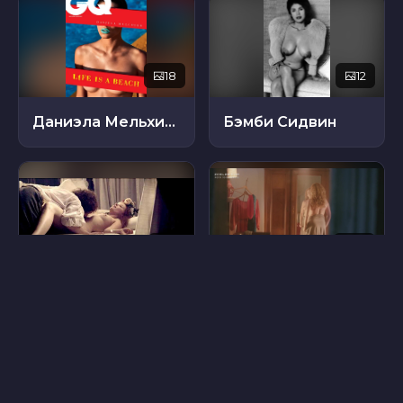
18
12
Даниэла Мельхиор
Бэмби Сидвин
3
10
Эмили Холмс
Беата Кавка