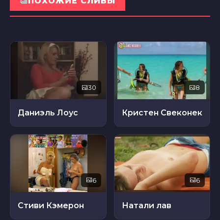
ПОХОЖИЕ СЛИВЫ
30
8
Даниэль Лоус
Кристен Свеконек
6
6
Стиви Кэмерон
Натали лав