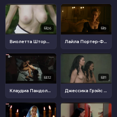
26
9
Виолетта Штормов
Лайла Портер-Фолловс
32
11
Клаудиа Пандольфи
Джессика Грэйс Смит