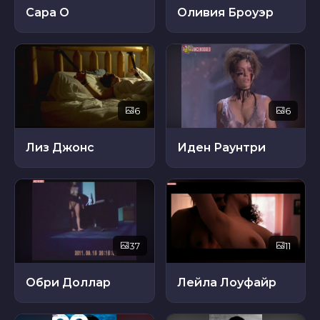
Сара О
Оливия Броуэр
6
6
Лиз Джонс
Иден Раунтри
37
11
Обри Доллар
Лейла Лоуфайр