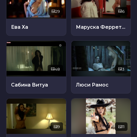
29
6
Ева Ха
Маруска Ферретти
48
3
Сабина Витуа
Люси Рамос
9
11