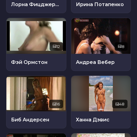
Лорна Фицджеральд
Ирина Потапенко
12
8
Фэй Ормстон
Андреа Вебер
16
48
Биб Андерсен
Ханна Дэвис