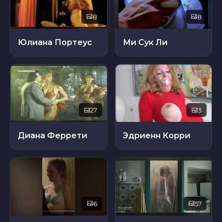
8
8
Юлиана Портеус
Ми Сук Ли
27
3
Диана Феррети
Эдриенн Корри
6
57