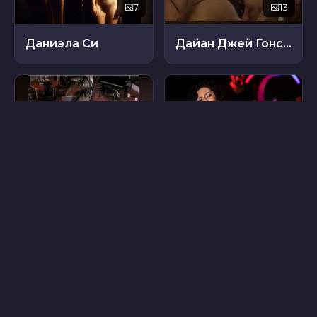
7
13
Даниэла Си
Дайан Джей Гонсалес
3
18
Янси Батлер
Паола Теран
47
43
Антония Дориан
Сильви Бертин