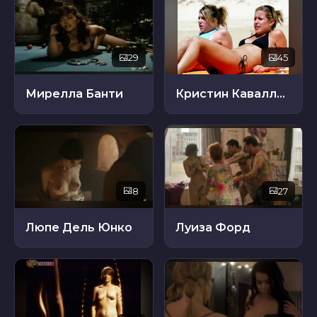
29
45
Мирелла Банти
Кристин Каваллари
8
27
Люпе Дель Юнко
Луиза Форд