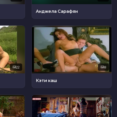
Анджела Сарафян
22
8
Кэти каш