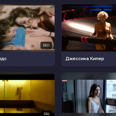
31
лдс
Джессика Кипер
8