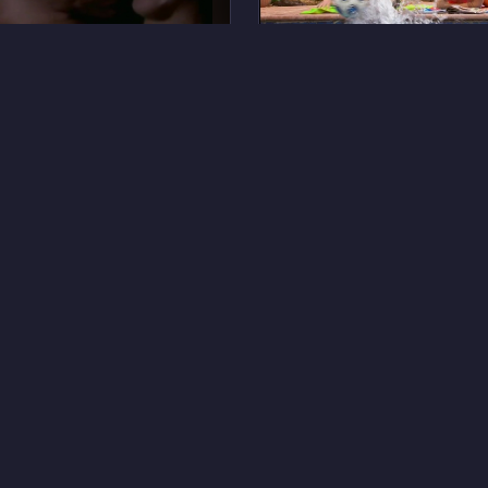
48
емосс
Эшли Брюэр
17
ллисон
Лейлани Сарелл