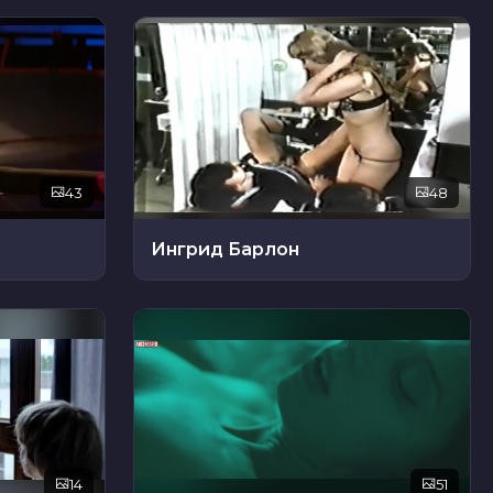
43
48
Ингрид Барлон
14
51