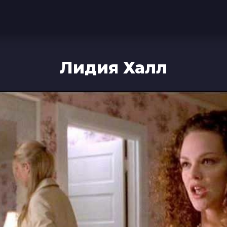
Лидия Халл