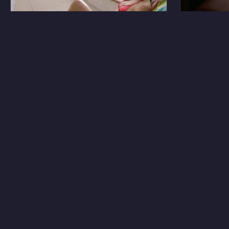
7
Ванесса Ламас
Дарси Д
6
Ксения Трбович
Джейн Э