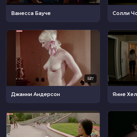
Ванесса Бауче
Солли Ч
7
Джанни Андерсон
Янне Хе