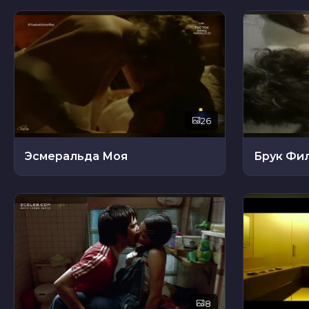
26
Эсмеральда Моя
Брук Фи
8