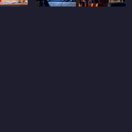
12
28
Ава Сантана
45
8
Лотта Хабмут