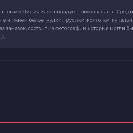
которыми Лидия Халл порадует своих фанатов. Сред
в нижнем белье (чулки, трусики, колготки, купальник
з замазок, состоит из фотографий которые могли бы
. .