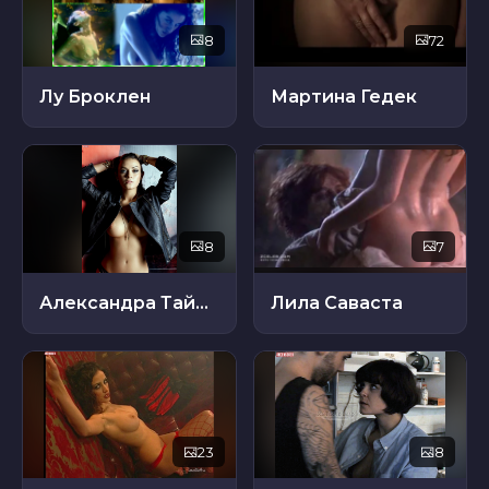
8
72
Лу Броклен
Мартина Гедек
8
7
Александра Тайлер
Лила Саваста
23
8