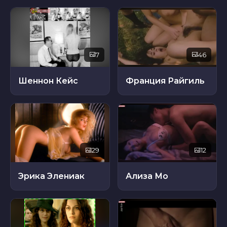
7
46
Шеннон Кейс
Франция Райгиль
29
12
Эрика Элениак
Ализа Мо