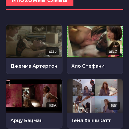
ПОХОЖИЕ СЛИВЫ
35
20
Джемма Артертон
Хло Стефани
16
11
Арцу Бацман
Гейл Ханникатт