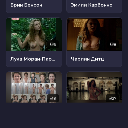
Брин Бенсон
Эмили Карбонно
6
8
Лука Моран-Пароди
Чарлин Дитц
8
27
Джулиана Раутенберг
Мадалина Диана Генеа