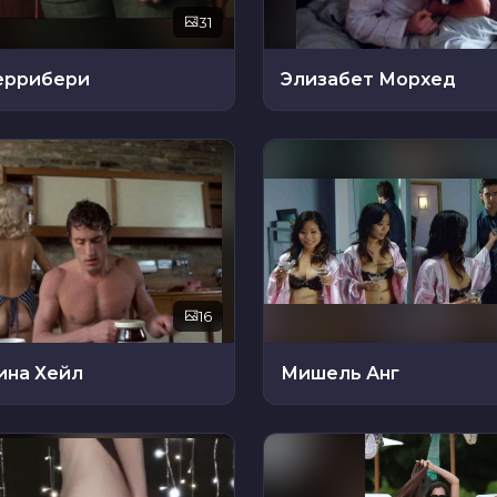
31
еррибери
Элизабет Морхед
16
на Хейл
Мишель Анг