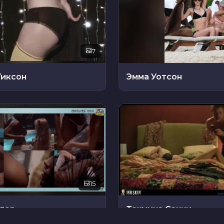
7
Уиксон
Эмма Уотсон
15
йлор
Техмина Санни