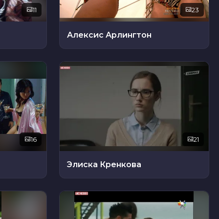
11
23
Алексис Арлингтон
16
21
Элиска Кренкова