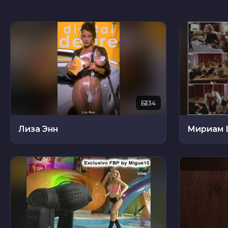
34
Лиза Энн
Мириам 