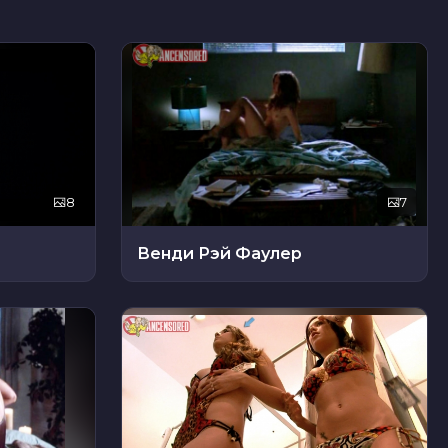
8
7
Венди Рэй Фаулер