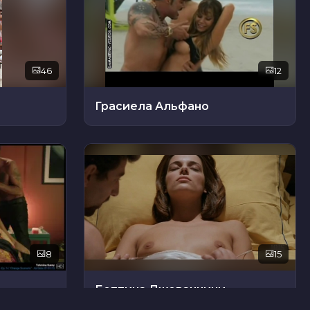
46
12
Грасиела Альфано
8
15
Беттина Джованнини