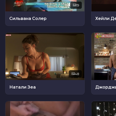
19
Сильвана Солер
Хейли Д
48
Натали Зеа
Джорджи