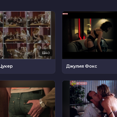
40
Цукер
Джулия Фокс