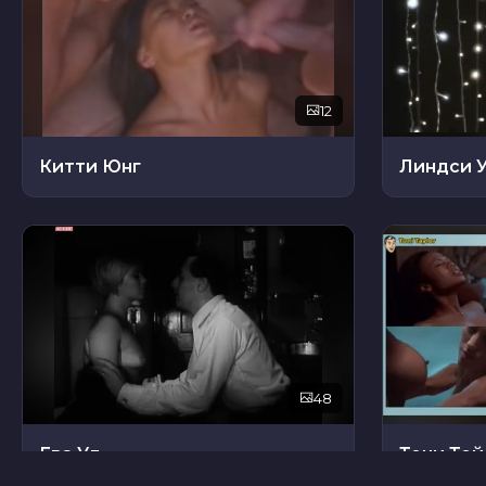
12
Китти Юнг
Линдси 
48
Ева Ул.
Тони Те