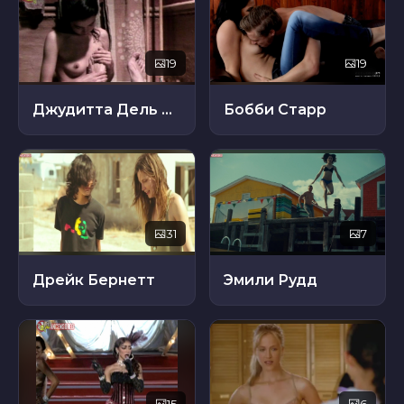
19
19
Джудитта Дель Веккьо
Бобби Старр
31
7
Дрейк Бернетт
Эмили Рудд
15
6