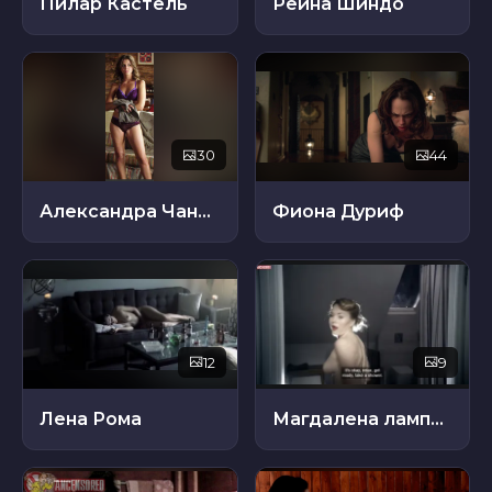
Пилар Кастель
Рейна Шиндо
30
44
Александра Чандо
Фиона Дуриф
12
9
Лена Рома
Магдалена лампарская