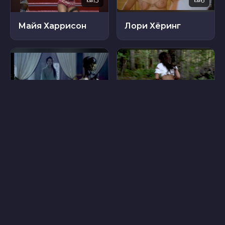
Майя Харрисон
Лори Хёринг
35
64
Оливия Ченг
Ванесса Ли
21
16
Ребекка Ворона
Саммер Бишил