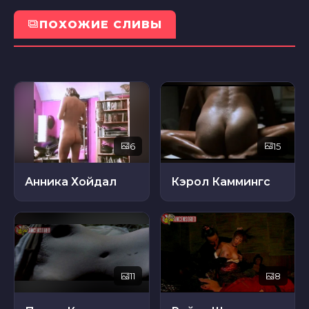
ПОХОЖИЕ СЛИВЫ
6
15
Анника Хойдал
Кэрол Каммингс
11
8