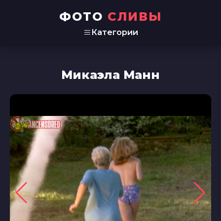
ФОТО
СЛИВЫ
Категории
Микаэла Манн