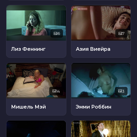
6
7
Лиз Феннинг
Азия Виейра
14
3
Мишель Мэй
Эмми Роббин