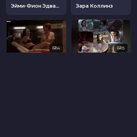
Эйми-Фион Эдвардс
Зара Коллинз
14
15
Мари Эспиноса
Никола Ханзалова
11
8
Хайден Твиди
Патрисия Хейнс