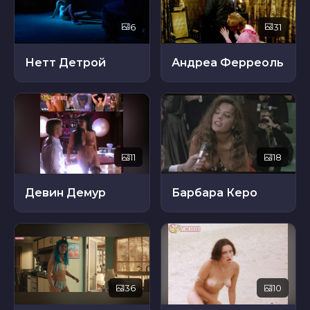
6
31
Нетт Детрой
Андреа Ферреоль
11
18
Девин Демур
Барбара Керо
36
10