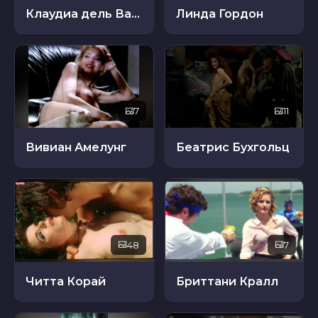
Клаудиа дель Валле
Линда Гордон
7
11
Вивиан Амелунг
Беатрис Бухгольц
48
7
Читта Корай
Бриттани Кралл