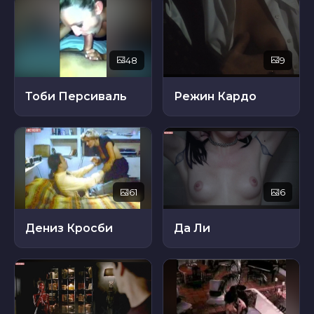
48
9
Тоби Персиваль
Режин Кардо
61
6
Дениз Кросби
Да Ли