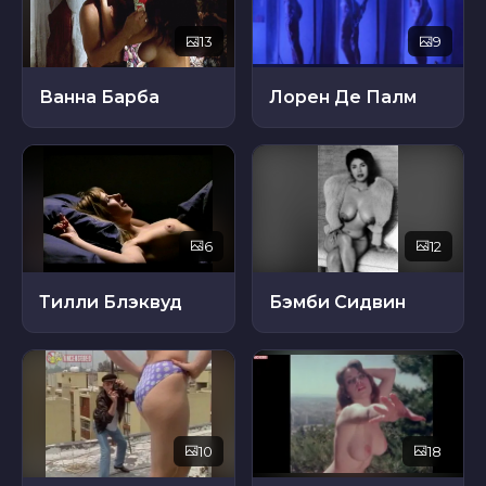
13
9
Ванна Барба
Лорен Де Палм
6
12
Тилли Блэквуд
Бэмби Сидвин
10
18