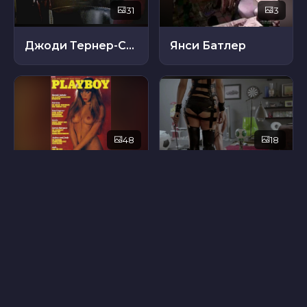
31
3
Джоди Тернер-Смит
Янси Батлер
48
18
Соня Мартин
Марсела Альварес
38
27
Саманта Фокс
Лара Бернаскони