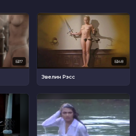
17
48
Эвелин Рэсс