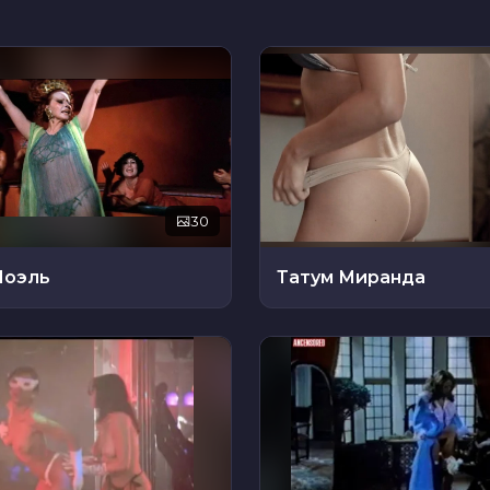
30
Ноэль
Татум Миранда