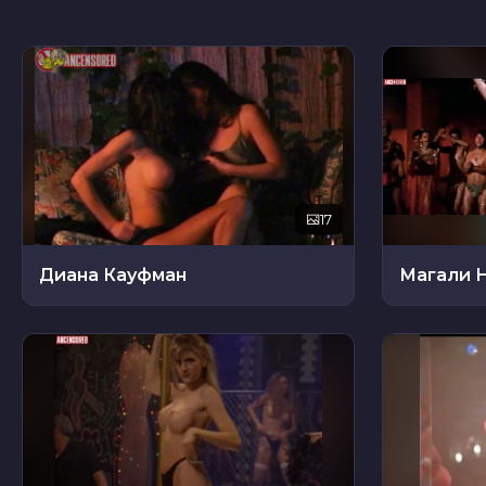
17
Диана Кауфман
Магали 