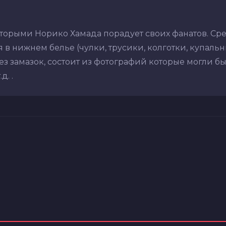
оторыми Норико Хамада порадует своих фанатов. Ср
в нижнем белье (чулки, трусики, колготки, купальник
з замазок, состоит из фотографий которые могли бы
. .