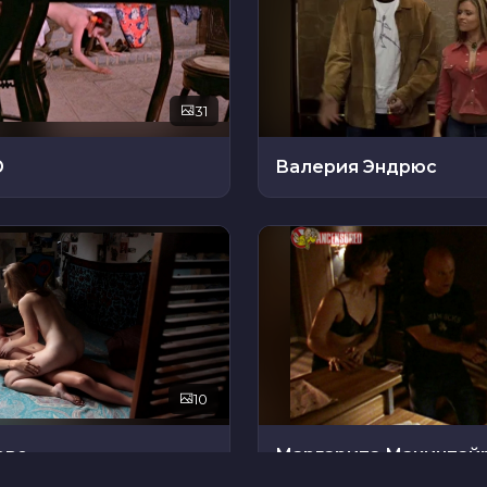
31
Ю
Валерия Эндрюс
10
ево
Маргарита Макинтай