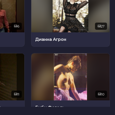
6
27
Дианна Агрон
11
10
р
Биби Фогель