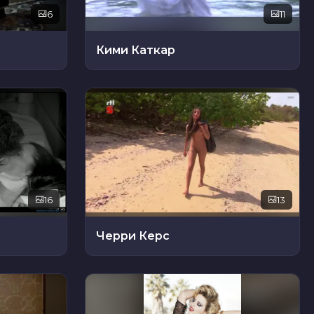
6
11
Кими Каткар
16
13
Черри Керс