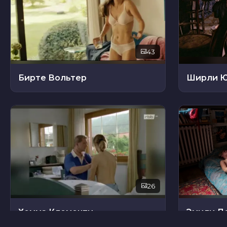
43
Бирте Вольтер
Ширли 
26
Хемма Клементи
Эмили Д