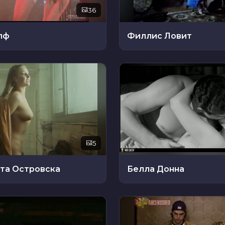
36
пф
Филлис Ловит
5
та Островска
Белла Донна