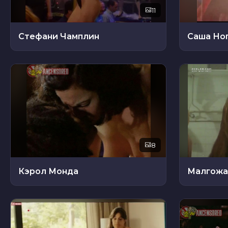
11
Стефани Чамплин
Саша Но
8
Кэрол Монда
Малгожа