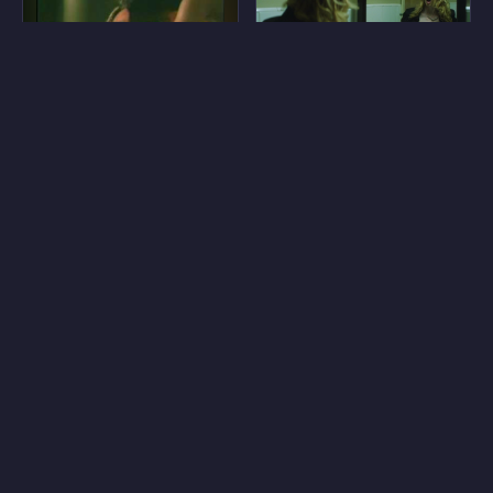
6
43
Пэйджет Брюстер
Джилл Эвин
6
18
Такая Молодая Ко
Виола Сарторетто
15
8