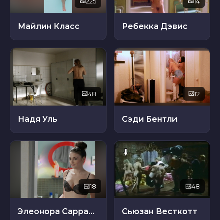
225
14
Майлин Класс
Ребекка Дэвис
48
12
Надя Уль
Сэди Бентли
18
48
Элеонора Саррацин
Сьюзан Весткотт