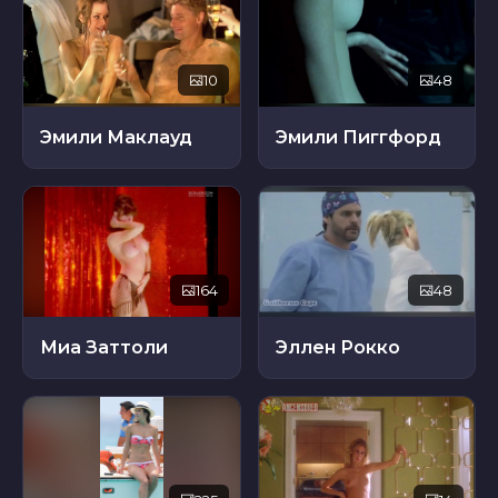
10
48
Эмили Маклауд
Эмили Пиггфорд
164
48
Миа Заттоли
Эллен Рокко