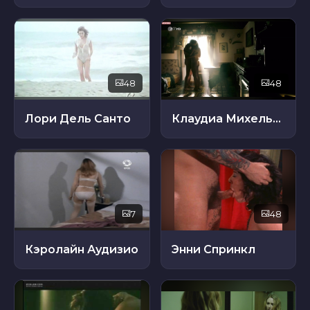
48
48
Лори Дель Санто
Клаудиа Михельсен
7
48
Кэролайн Аудизио
Энни Спринкл