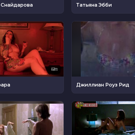
 Снайдарова
Татьяна Эбби
11
рара
Джиллиан Роуз Рид