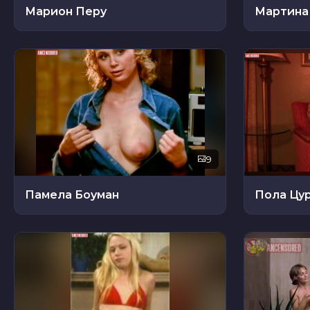
Марион Перу
Мартина
9
Памела Боуман
Пола Цу