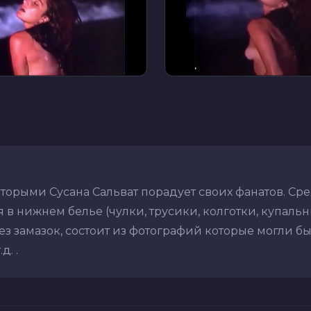
оторыми Сусана Сальват порадует своих фанатов. С
в нижнем белье (чулки, трусики, колготки, купальник
з замазок, состоит из фотографий которые могли бы
. .