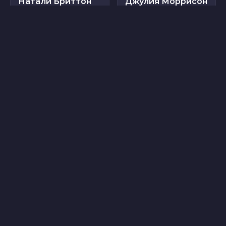
Натали Бриттон
Джулия Моррисон
22
7
Дженни Элверс
Анета Пиотровская
6
12
Лиза Мари_15
Николь Грей