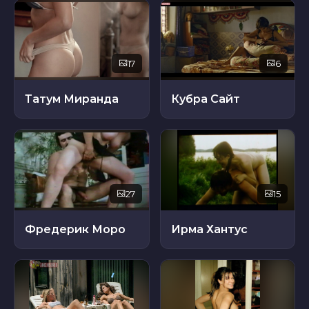
17
6
Татум Миранда
Кубра Сайт
27
15
Фредерик Моро
Ирма Хантус