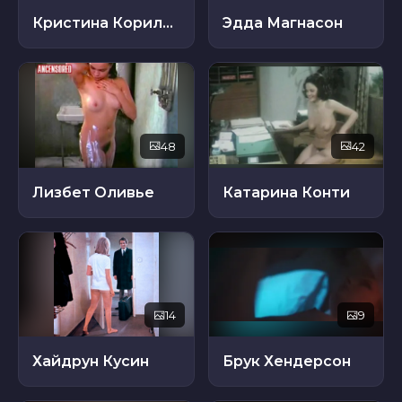
Кристина Корильяно
Эдда Магнасон
48
42
Лизбет Оливье
Катарина Конти
14
9
Хайдрун Кусин
Брук Хендерсон