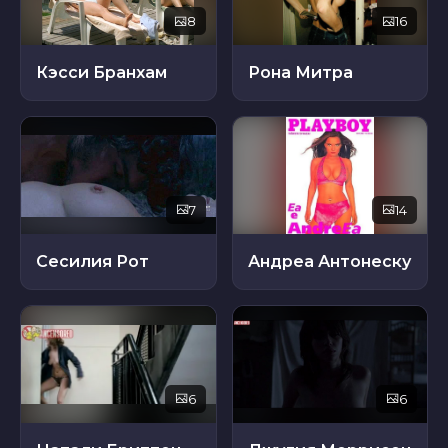
8
16
Кэсси Бранхам
Рона Митра
7
14
Сесилия Рот
Андреа Антонеску
6
6