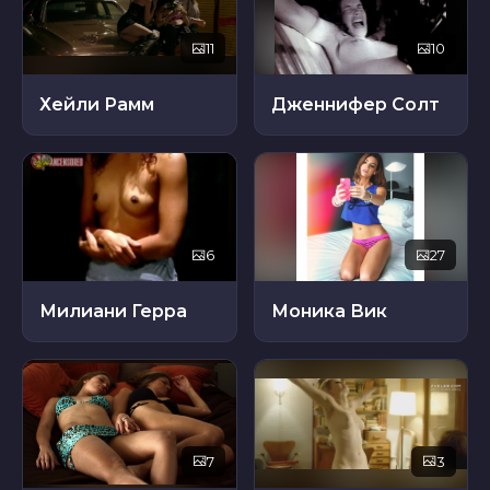
11
10
Хейли Рамм
Дженнифер Солт
6
27
Милиани Герра
Моника Вик
7
3